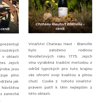
Chateau Rieutort Blanville -
ceník
 ceník
Vinařství Chateau Haut - Blanville
rezentují
bylo založeno rodinou
couzských
Nivolletových roku 1775. Jejich
 v oblasti
vína vyráběná tradiční metodou z
es. Jejich
odrůd typických pro tuto krajinu
ýroba jsou
vás ohromí svoji kvalitou a plnou
azuje plno
chutí. Cuvée z tohoto vinařství
bdržela jak
právem patří k těm nejlepším z
 Návštěva
této oblasti.
ás zanechá
k.