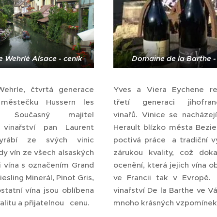
 Wehrlé Alsace - ceník
Domaine de la Barthe -
ehrle, čtvrtá generace
Yves a Viera Eychene rep
 městečku Hussern les
třetí generaci jihofran
x. Současný majitel
vinařů. Vinice se nacházejí
 vinařství pan Laurent
Herault blízko města Bezier
yrábí ze svých vinic
poctivá práce a tradiční v
dy vín ze všech alsaských
zárukou kvality, což dok
 i vína s označením Grand
ocenění, která jejich vína o
iesling Minerál, Pinot Gris,
ve Francii tak v Evropě.
statní vína jsou oblíbena
vinařství De la Barthe ve V
valitu a přijatelnou cenu.
mnoho krásných vzpomíne