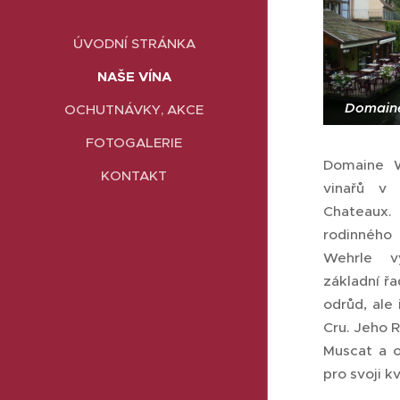
ÚVODNÍ STRÁNKA
NAŠE VÍNA
Domaine
OCHUTNÁVKY, AKCE
FOTOGALERIE
Domaine W
KONTAKT
vinařů v
Chateau
rodinného
Wehrle v
základní řa
odrůd, ale
Cru. Jeho R
Muscat a o
pro svoji k