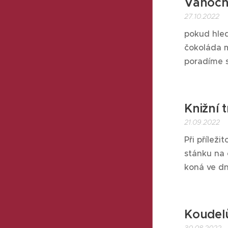
Vánočn
27.10.2022
pokud hled
čokoláda m
poradíme 
Knižní 
21.09.2022
Při přílež
stánku na 
koná ve dn
Koudelů