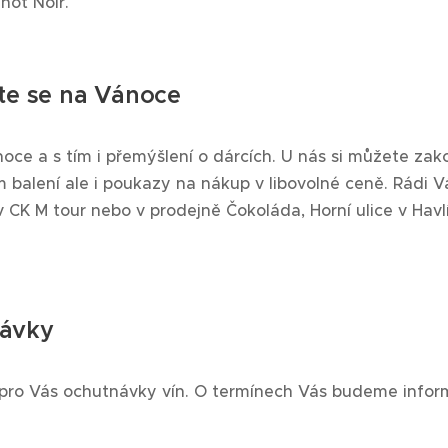
not Noir.
te se na Vánoce
ánoce a s tím i přemýšlení o dárcích. U nás si můžete zak
 balení ale i poukazy na nákup v libovolné ceně. Rádi 
 CK M tour nebo v prodejně Čokoláda, Horní ulice v Havl
ávky
 pro Vás ochutnávky vín. O termínech Vás budeme infor