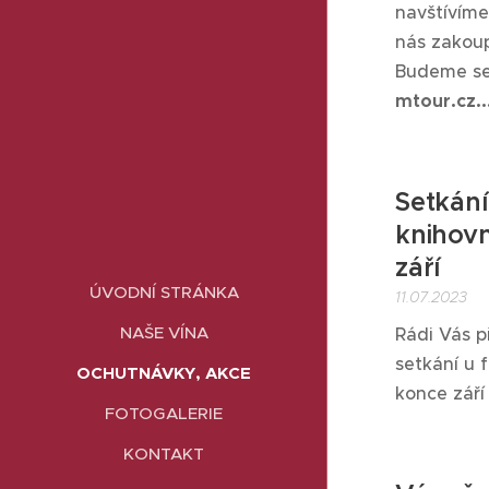
navštívíme
nás zakoup
Budeme se 
mtour.cz..
Setkání
knihovn
září
ÚVODNÍ STRÁNKA
11.07.2023
NAŠE VÍNA
Rádi Vás p
setkání u 
OCHUTNÁVKY, AKCE
konce září
FOTOGALERIE
KONTAKT