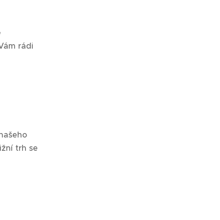
e
 Vám rádi
 našeho
žní trh se