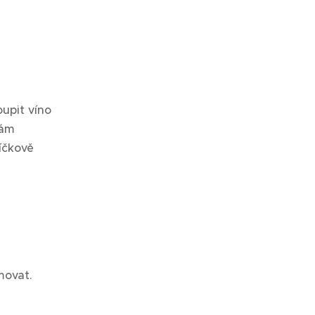
oupit víno
Vám
íčkově
movat.