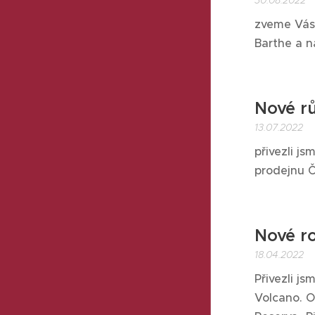
30.08.2022
zveme Vás 
Barthe a n
Nové rů
13.07.2022
přivezli j
prodejnu Č
Nové ro
18.04.2022
Přivezli j
Volcano. O