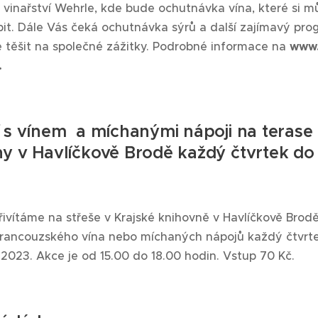
 vinařství Wehrle, kde bude ochutnávka vína, které si m
it. Dále Vás čeká ochutnávka sýrů a další zajímavý pro
těšit na společné zážitky. Podrobné informace na
www
.
 s vínem a míchanými nápoji na terase
y v Havlíčkově Brodě každý čtvrtek do
řivítáme na střeše v Krajské knihovně v Havlíčkově Brod
francouzského vína nebo míchaných nápojů každý čtvrt
 2023. Akce je od 15.00 do 18.00 hodin. Vstup 70 Kč.