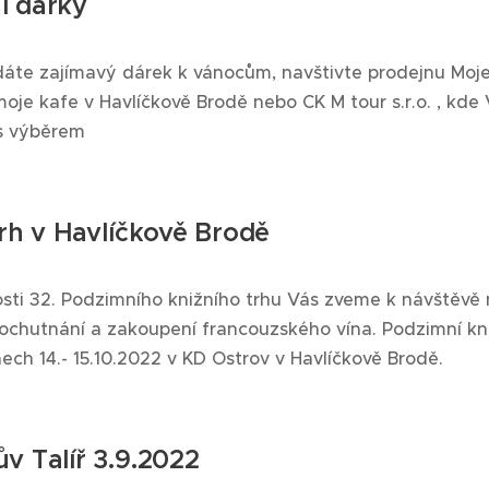
í dárky
áte zajímavý dárek k vánocům, navštivte prodejnu Moj
oje kafe v Havlíčkově Brodě nebo CK M tour s.r.o. , kde
s výběrem
trh v Havlíčkově Brodě
itosti 32. Podzimního knižního trhu Vás zveme k návštěvě
ochutnání a zakoupení francouzského vína. Podzimní kni
ech 14.- 15.10.2022 v KD Ostrov v Havlíčkově Brodě.
v Talíř 3.9.2022