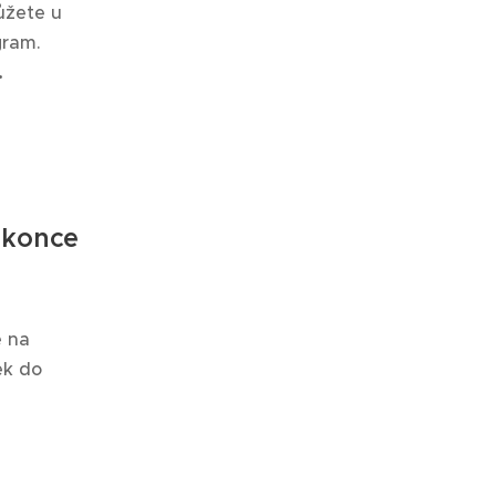
ůžete u
gram.
.
 konce
ě na
ek do