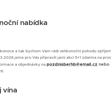
onoční nabídka
elikonoce a tak bychom Vám rádi velikonoční pohodu zpříje
3.2026 jsme pro Vás připravili jarní akci 5+1 zdarma na pro
pozdnisberhb@email.cz
nebo n
formace a objednávky na
26.
 vína