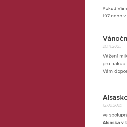
Pokud Vám 
197 nebo v 
Vánočn
20.11.2025
Vážení milo
pro nákup v
Vám dopor
Alsasko
12.02.2025
ve spolupr
Alsaska v 