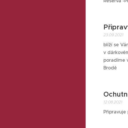
Reserva -Pi
Připrav
23.09.2021
blíží se V
v dárkovém
poradíme v
Brodě
Ochutn
12.08.2021
Připravuje