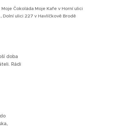
Moje Čokoláda Moje Kafe v Horní ulici
, Dolní ulici 227 v Havlíčkově Brodě
epší doba
teli. Rádi
 do
ska,