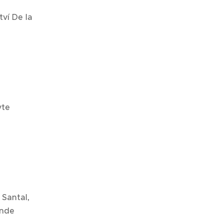
ví De la
vte
 Santal,
ande