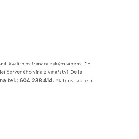
mnili kvalitním francouzským vínem. Od
dej červeného vína z vinařství De la
a tel.: 604 238 414.
Platnost akce je