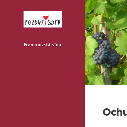
Francouzská
vína
Ochu