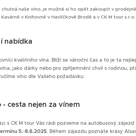
chutná naše víno, je možné si ho opět zakoupit v prodejně 
Kavárně v Knihovně v Havlíčkově Brodě a v CK M tour s.r.o. 
í nabídka
vníci kvalitního vína. Blíží se vánoční čas a to je ta nejl
ína, jako dárky nebo pro zpříjemnění chvil s rodinou, přá
učíme víno dle Vašeho požadavku.
 - cesta nejen za vínem
áci s CK M tour Vás rádi pozveme na autobusový zájezd
termínu 5.-8.6.2025
. Během zájezdu poznáte krásy Alsa